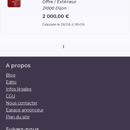
Offre /
Extérieur
21000 Dijon
2 000,00 €
Déposée le 26/06 à 16h06
1
A propos
Blog
Edito
Infos légales
CGU
Nous contacter
Espace annonceur
Plan du site
Suivez-nous