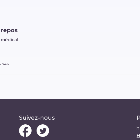
 repos
 médical
12h46
Suivez-nous
P
h
H