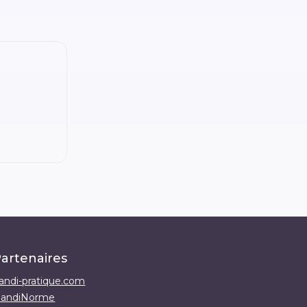
artenaires
andi-pratique.com
andiNorme