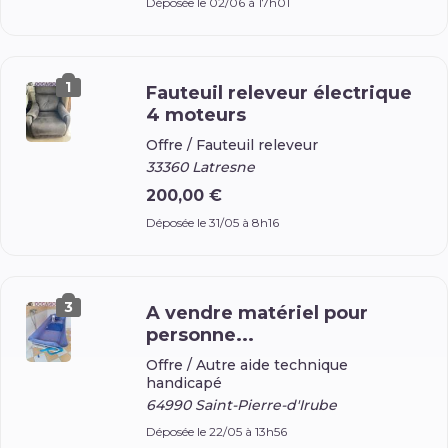
Déposée le 02/06 à 17h01
1
Fauteuil releveur électrique
4 moteurs
Offre /
Fauteuil releveur
33360 Latresne
200,00 €
Déposée le 31/05 à 8h16
3
A vendre matériel pour
personne...
Offre /
Autre aide technique
handicapé
64990 Saint-Pierre-d'Irube
Déposée le 22/05 à 13h56