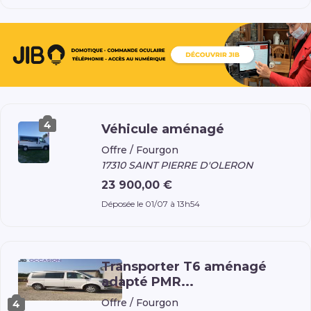
4
Véhicule aménagé
Offre /
Fourgon
17310 SAINT PIERRE D'OLERON
23 900,00 €
Déposée le 01/07 à 13h54
Transporter T6 aménagé
adapté PMR...
Offre /
Fourgon
4