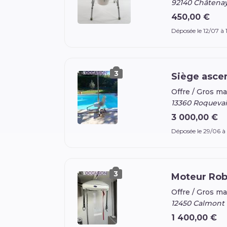
92140 Châtena
450,00 €
Déposée le 12/07 à
3
Siège ascen
Offre /
Gros ma
13360 Roquevai
3 000,00 €
Déposée le 29/06 
3
Moteur Robin
Offre /
Gros ma
12450 Calmont
1 400,00 €