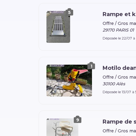
5
Rampe et k
Offre /
Gros ma
29170 PARIS 01
Déposée le 22/07 à
1
Motilo dea
Offre /
Gros ma
30100 Alès
Déposée le 13/07 à
9
Rampe de se
Offre /
Gros ma