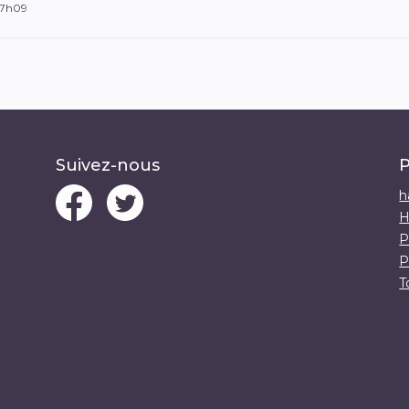
 7h09
Suivez-nous
P
h
H
P
P
T