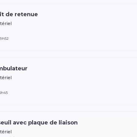
it de retenue
tériel
 9h52
mbulateur
tériel
 5h45
uil avec plaque de liaison
tériel