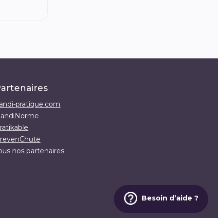
artenaires
andi-pratique.com
andiNorme
ratikable
revenChute
ous nos partenaires
Besoin d’aide ?