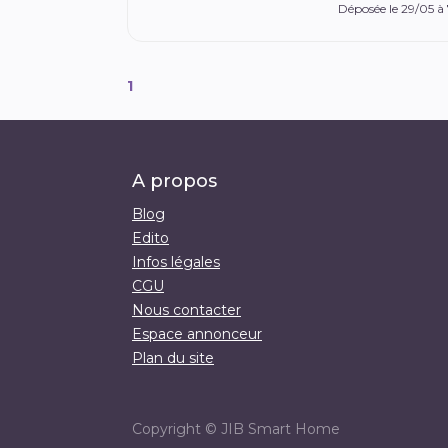
Déposée le 29/05 à
1
A propos
Blog
Edito
Infos légales
CGU
Nous contacter
Espace annonceur
Plan du site
Copyright ©
JIB Smart Home