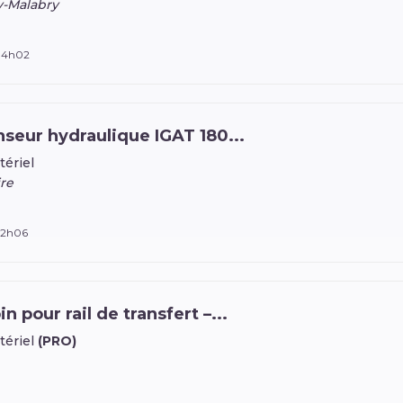
y-Malabry
 14h02
seur hydraulique IGAT 180...
tériel
re
à 2h06
 pour rail de transfert –...
tériel
(PRO)