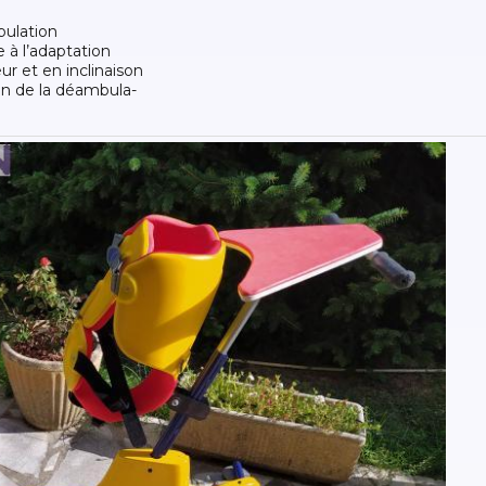
bulation
 à l’adaptation
ur et en inclinaison
oin de la déambula-