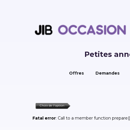
Petites an
Offres
Demandes
Choix de l'option
Fatal error
: Call to a member function prepare()