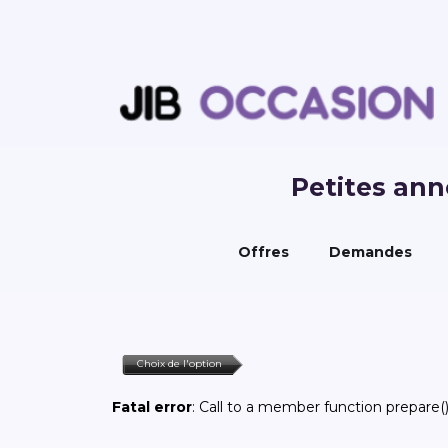
Petites an
Offres
Demandes
Choix de l'option
Fatal error
: Call to a member function prepare()