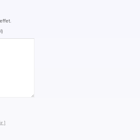
effet.
l)
ir ]