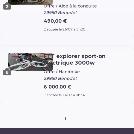
Offre /
Aide à la conduite
2
29950 Bénodet
490,00 €
Déposée le 26/07 à 5h20
FTT explorer sport-on
électrique 3000w
Offre /
Handbike
6
29950 Bénodet
6 000,00 €
Déposée le 18/07 à 9h34
1