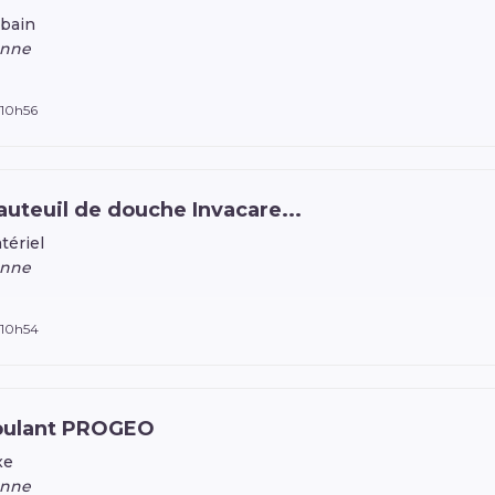
 bain
anne
 10h56
auteuil de douche Invacare...
tériel
anne
 10h54
Roulant PROGEO
xe
anne