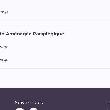
à 7h49
0d Aménagée Paraplégique
anne
à 7h49
Suivez-nous
P