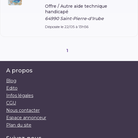
Offre /
Autre aide technique
handicapé
64990 Saint-Pierre-d'Irube
Déposée le 22/05 à 13h56
1
A propos
Blog
Edito
Infos légales
CGU
Nous contacter
Espace annonceur
Plan du site