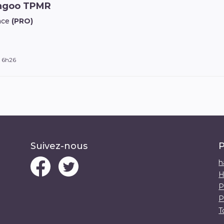
angoo TPMR
ace
(PRO)
à 6h26
Suivez-nous
P
h
H
P
P
T