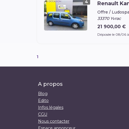
4
Renault K
Offre /
Ludosp
33370 Yvrac
21 900,00 €
Déposée le 08/06 
1
A propos
Blog
Edito
Infos légales
CGU
Nous contacter
Espace annonceur