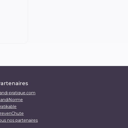
artenaires
andi-pratique.com
andiNorme
ratikable
revenChute
ous nos partenaires