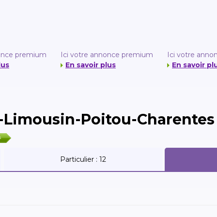
nonce premium
Ici votre annonce premium
Ici votre ann
lus
En savoir plus
En savoir pl
-Limousin-Poitou-Charentes
s
Particulier :
12