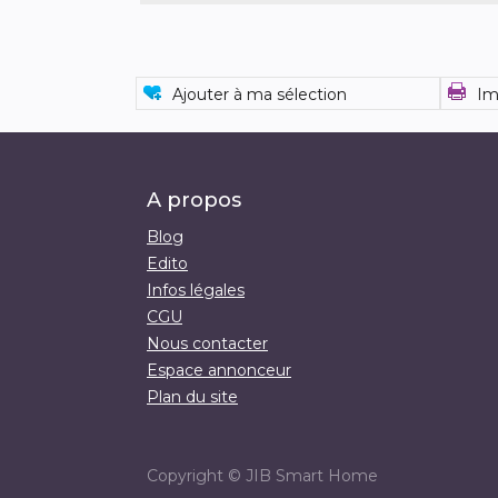
Ajouter à ma sélection
Im
A propos
Blog
Edito
Infos légales
CGU
Nous contacter
Espace annonceur
Plan du site
Copyright ©
JIB Smart Home