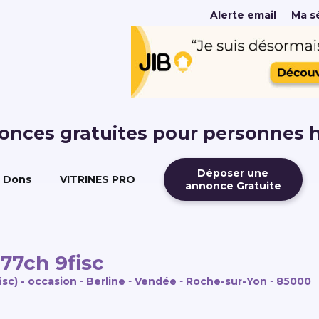
Alerte email
Ma sé
nonces gratuites pour personnes 
Déposer une
Dons
VITRINES PRO
annonce Gratuite
177ch 9fisc
isc) - occasion
-
Berline
-
Vendée
-
Roche-sur-Yon
-
85000