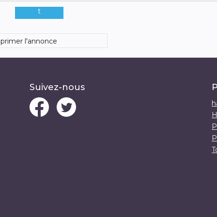
t
primer l'annonce
Suivez-nous
P
h
H
P
P
T