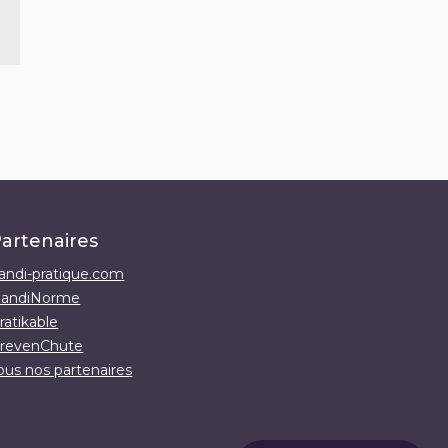
artenaires
andi-pratique.com
andiNorme
ratikable
revenChute
ous nos partenaires