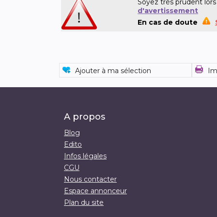
Soyez très prudent lors
d'avertissement
En cas de doute
Ajouter à ma sélection
Im
A propos
Blog
Edito
Infos légales
CGU
Nous contacter
Espace annonceur
Plan du site