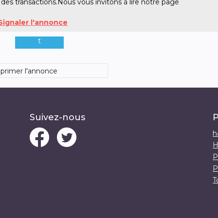
 des transactions.Nous vous invitons à lire notre page
Signaler l'annonce
t
primer l'annonce
Suivez-nous
P
h
H
P
P
T