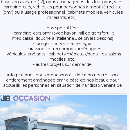
basés en aveyron (12), nous aménageons des fourgons, vans,
camping-cars, véhicules pour personnes à mobilité réduite
(pmr) ou à usage professionnel (cabinets mobiles, véhicules
itinérants, etc.).
nos spécialités :
- camping-cars pmr (avec hayon, rail de transfert, lit
médicalisé, douche à l’italienne… selon les besoins)
- fourgons et vans aménagés
- caravanes et remorques aménagées
- véhicules itinérants : cabinets médicaux/dentaires, salons
mobiles, etc.
- autres projets sur demande
info pratique : nous proposons à la location une maison
entièrement aménagée pmr à côté de nos locaux, pour
accueillir les personnes en situation de handicap venant de
loin ou souhaitant profiter de leur venue pour visiter la région.
pour tout renseignement complémentaire, nous sommes à
votre disposition !