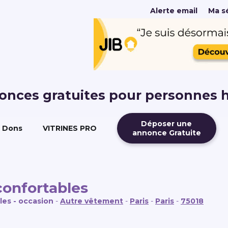
Alerte email
Ma sé
nonces gratuites pour personnes 
Déposer une
Dons
VITRINES PRO
annonce Gratuite
confortables
les - occasion
-
Autre vêtement
-
Paris
-
Paris
-
75018