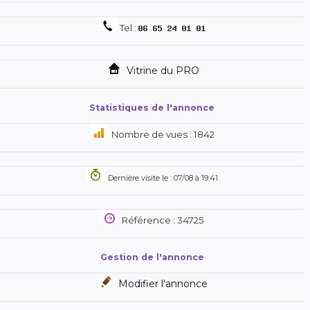
atto peut être facilement plié dans une valise à roulettes que
vous pouvez emporter avec vous dans le train ou dans l'avion.
Tel :
possibilité d'essai dans nos locaux, sur rendez-vous.
nous restons à votre disposition pour tous renseignements
Vitrine du PRO
complémentaires.
Statistiques de l'annonce
Nombre de vues : 1842
Dernière visite le : 07/08 à 19:41
Référence : 34725
Gestion de l'annonce
Modifier l'annonce