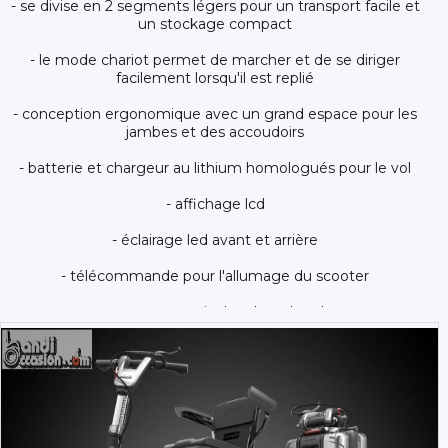
- se divise en 2 segments légers pour un transport facile et
un stockage compact
- le mode chariot permet de marcher et de se diriger
facilement lorsqu'il est replié
- conception ergonomique avec un grand espace pour les
jambes et des accoudoirs
- batterie et chargeur au lithium homologués pour le vol
- affichage lcd
- éclairage led avant et arrière
- télécommande pour l'allumage du scooter
- pneus npt sans air absorbant les chocs
- garnitures, dossiers et sièges en cuir souple
- réflecteur de lumière arrière
- option de contrôle de la vitesse pour les longs trajets