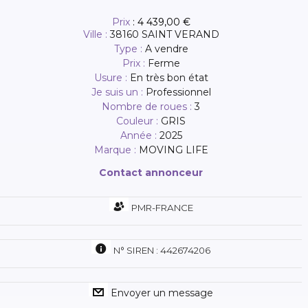
- guidon rembourré en cuir pu pour une prise en main
Prix
:
4 439,00 €
confortable et sûre
Ville :
38160 SAINT VERAND
Type :
A vendre
- 12cm de garde au sol
Prix :
Ferme
Usure :
En très bon état
- erb (electric release brake) pour un freinage plus sûr
Je suis un :
Professionnel
- frein à disque avant pour plus de sécurité
Nombre de roues :
3
Couleur :
GRIS
- la roue libre (mode neutre) permet de rouler lorsque la
Année :
2025
batterie est vide
Marque :
MOVING LIFE
dimensions :
Contact annonceur
● hauteur : 50 cm
PMR-FRANCE
● longueur : 80 cm
● largeur : 42 cm
N° SIREN : 442674206
● poids : 32 kg
● poids maximum de l'utilisateur : 120 kg
Envoyer un message