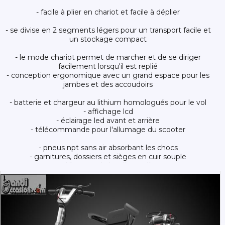
- facile à plier en chariot et facile à déplier
- se divise en 2 segments légers pour un transport facile et
un stockage compact
- le mode chariot permet de marcher et de se diriger
facilement lorsqu'il est replié
- conception ergonomique avec un grand espace pour les
jambes et des accoudoirs
- batterie et chargeur au lithium homologués pour le vol
- affichage lcd
- éclairage led avant et arrière
- télécommande pour l'allumage du scooter
- pneus npt sans air absorbant les chocs
- garnitures, dossiers et sièges en cuir souple
- réflecteur de lumière arrière
- option de contrôle de la vitesse pour les longs trajets
- siège ajustable 3 positions
- ralentissement automatique sur les pentes plus raides
- permet de régler facilement la hauteur et l'angle du guidon
- châssis léger en aluminium
- moteur 250w à courant continu sans balais : durabilité et