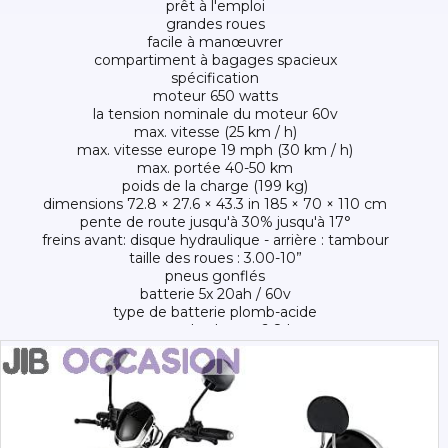
prêt à l'emploi
grandes roues
facile à manœuvrer
c ompartiment à bagages spacieux
spécification
moteur 650 watts
la tension nominale du moteur 60v
max. vitesse (25 km / h)
max. vitesse europe 19 mph (30 km / h)
max. portée 40-50 km
poids de la charge (199 kg)
dimensions 72.8 × 27.6 × 43.3 in 185 × 70 × 110 cm
pente de route jusqu'à 30% jusqu'à 17°
freins avant: disque hydraulique - arrière : tambour
taille des roues : 3.00-10”
pneus gonflés
batterie 5x 20ah / 60v
type de batterie plomb-acide
temps de charge 6-8 h
poids du scooter (99 kg)
prêt à conduire, nos scooters sont complètement chargés et
vous pouvez conduire tout de suite.
possibilité d'essai dans nos locaux sur rendez-vous.