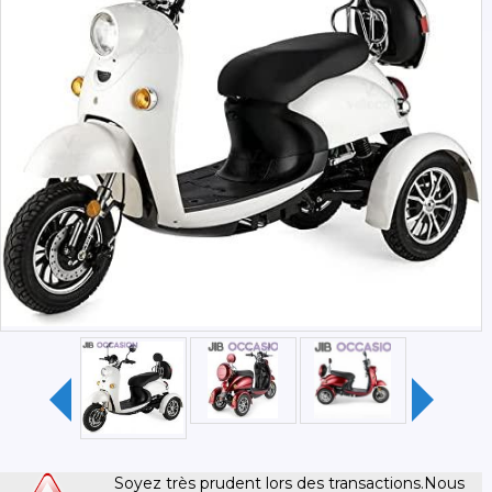
possibilité d'enlèvement sur place dans nos locaux sur
rendez-vous.
ou
livraison possible chez vous via notre transporteur.
nous restons à votre disposition pour tous renseignements
complémentaires.
catégorie : moto électrique, mobylette électrique, vespa,
véhicule électrique, trottinette électrique, scooter rétro
électrique, hoverboard scooter électrique, skateboards
électrique,
scooter handicapé, scooter pmr, scooter séniors, scooter
médical, draisienne électrique, 100% électrique, harley
davidson, scoot scooter, elecbiz, elec, bises, fatbee, fat,
scooter scrooser, scooter écolo, fun, tcruiser, t cruiser,
économique, mobilité urbaine, excel bise, city, citycoco,
caigiees, moovway, eroad, monowheel, vélo électrique,
gyropode, hoverboard, assistance électrique, livraison, uber
eats, deliveroo, allo resto, just eat, easy-watts, deux-roues, 50
cm³, 125cm3, scoot professionnel , unu, niu, 2twenty, eccity,
pinkmobility, vélo électrique, faucon, e5, rider, super soco,
yadea, gogoro, rede, tilgreen, roadster, gyropode,
Soyez très prudent lors des transactions.Nous